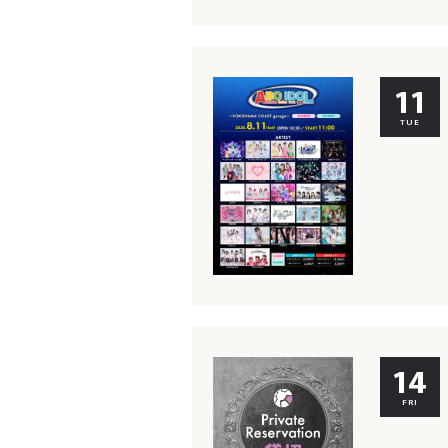
11
TUE
14
FRI