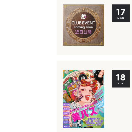
17
MON
18
TUE