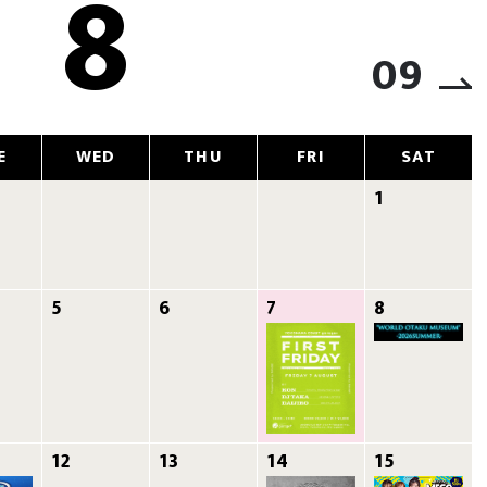
8
09
E
WED
THU
FRI
SAT
1
5
6
7
8
12
13
14
15