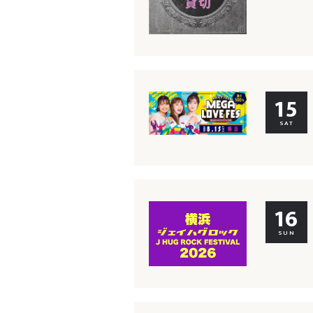
15
SAT
16
SUN