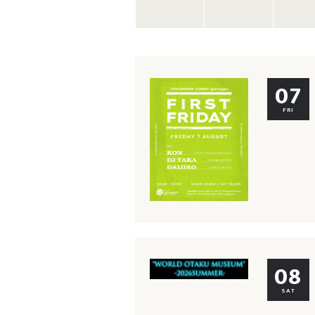
07
FRI
08
SAT