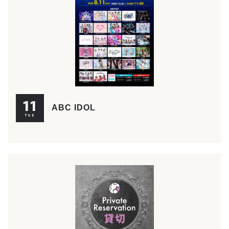
11
ABC IDOL
TUE