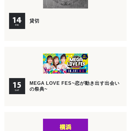
14
貸切
FRI
15
MEGA LOVE FES~恋が動き出す出会い
の祭典~
SAT