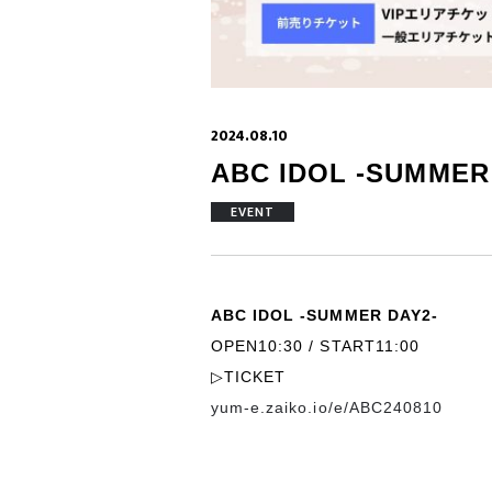
2024.08.10
ABC IDOL -SUMMER
EVENT
ABC IDOL -SUMMER DAY2-
OPEN10:30 / START11:00
▷TICKET
yum-e.zaiko.io/e/ABC240810